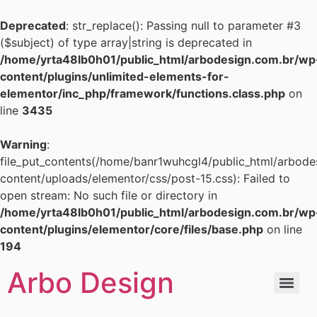
Deprecated
: str_replace(): Passing null to parameter #3
($subject) of type array|string is deprecated in
/home/yrta48lb0h01/public_html/arbodesign.com.br/wp
content/plugins/unlimited-elements-for-
elementor/inc_php/framework/functions.class.php
on
line
3435
Warning
:
file_put_contents(/home/banr1wuhcgl4/public_html/arbode
content/uploads/elementor/css/post-15.css): Failed to
open stream: No such file or directory in
/home/yrta48lb0h01/public_html/arbodesign.com.br/wp
content/plugins/elementor/core/files/base.php
on line
194
Arbo Design